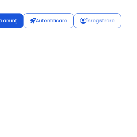
ă anunț
Autentificare
Înregistrare