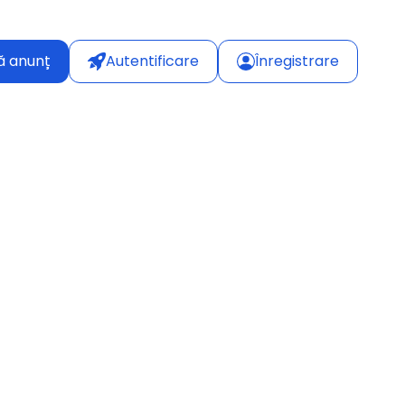
ă anunț
Autentificare
Înregistrare