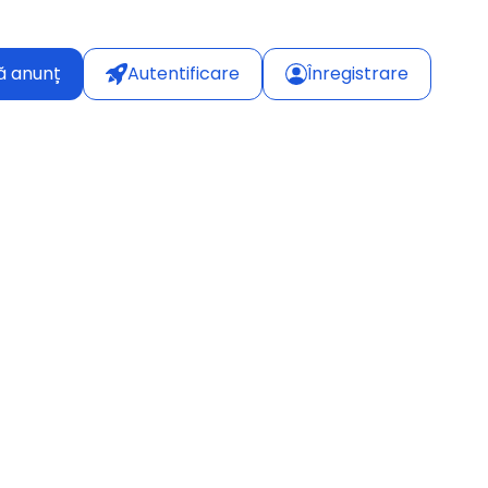
ă anunț
Autentificare
Înregistrare