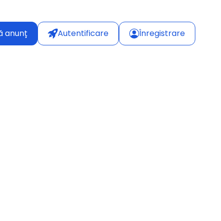
ă anunț
Autentificare
Înregistrare