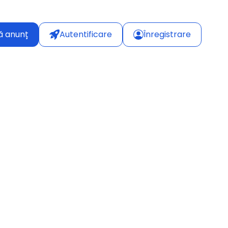
ă anunț
Autentificare
Înregistrare