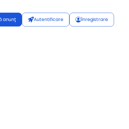
ă anunț
Autentificare
Înregistrare