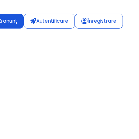
ă anunț
Autentificare
Înregistrare