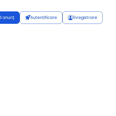
ă anunț
Autentificare
Înregistrare