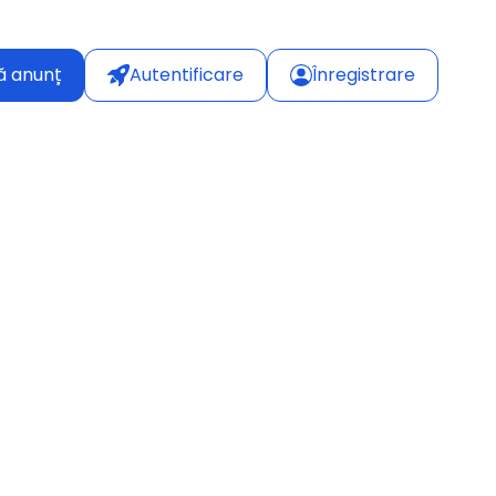
ă anunț
Autentificare
Înregistrare