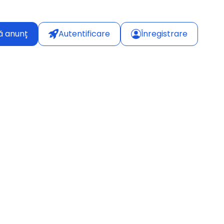
ă anunț
Autentificare
Înregistrare