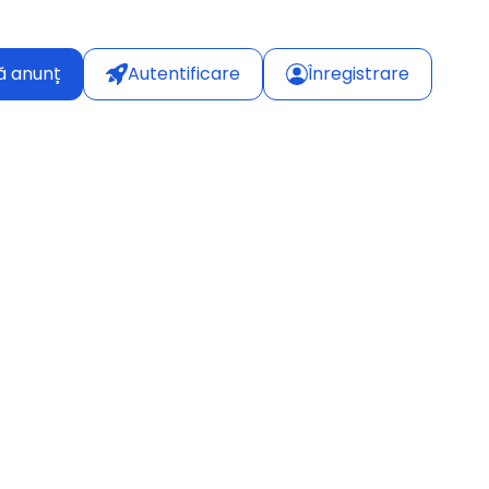
ă anunț
Autentificare
Înregistrare