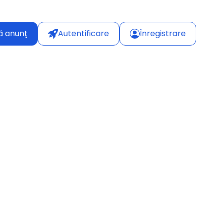
ă anunț
Autentificare
Înregistrare