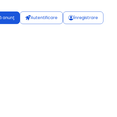
ă anunț
Autentificare
Înregistrare