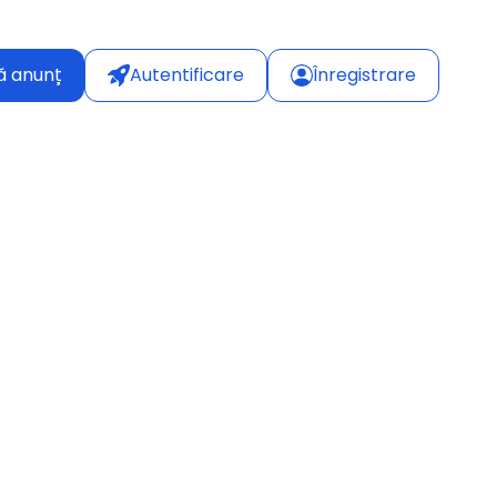
ă anunț
Autentificare
Înregistrare