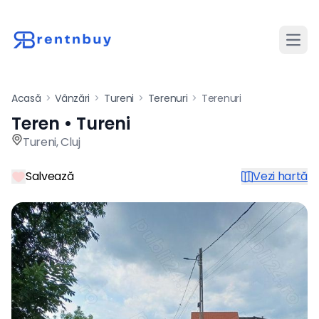
Desch
Acasă
>
Vânzări
>
Tureni
>
Terenuri
>
Terenuri
Teren • Tureni
Teren de vânzare în Tureni p
Tureni
,
Cluj
Salvează
Vezi hartă