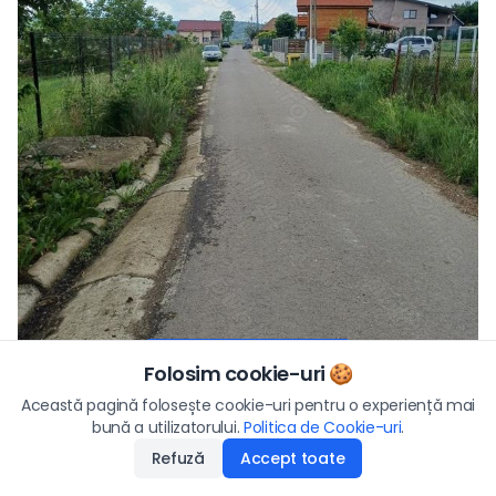
Vezi toate fotografiile
Folosim cookie-uri 🍪
Preț
Această pagină folosește cookie-uri pentru o experiență mai
49.500
€
bună a utilizatorului.
Politica de Cookie-uri
Aplică
.
Refuză
Accept toate
Disponibilitate
:
14.04.2026
Descriere