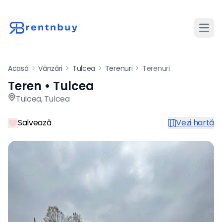
Desch
Acasă
>
Vânzări
>
Tulcea
>
Terenuri
>
Terenuri
Teren • Tulcea
Teren de vânzare în Tulcea p
Tulcea
,
Tulcea
Salvează
Vezi hartă