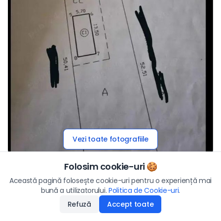
Vezi toate fotografiile
Folosim cookie-uri 🍪
Preț
Această pagină folosește cookie-uri pentru o experiență mai
23.900
€
Descriere
bună a utilizatorului.
Politica de Cookie-uri
Aplică
.
Refuză
Accept toate
Disponibilitate
:
26.06.2026
TEREN INTRAVILAN DE VÂNZARE – 1.000+ MP – TECUCI,