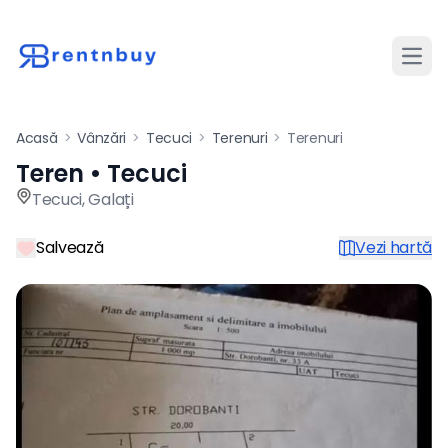
Desch
Acasă
>
Vânzări
>
Tecuci
>
Terenuri
>
Terenuri
Teren • Tecuci
Teren de vânzare în Tecuci p
Tecuci
,
Galați
Salvează
Vezi hartă