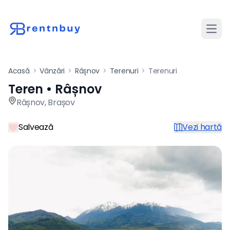
Desch
Acasă
>
Vânzări
>
Râșnov
>
Terenuri
>
Terenuri
Teren • Râșnov
Teren de vânzare în Râșnov 
Râșnov
,
Brașov
Salvează
Vezi hartă