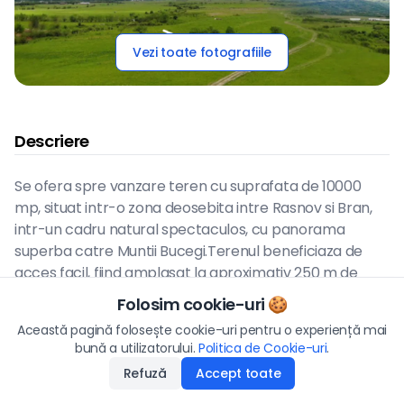
Vezi toate fotografiile
Descriere
Se ofera spre vanzare teren cu suprafata de 10000
mp, situat intr-o zona deosebita intre Rasnov si Bran,
intr-un cadru natural spectaculos, cu panorama
superba catre Muntii Bucegi.Terenul beneficiaza de
acces facil, fiind amplasat la aproximativ 250 m de
DN73 ,drumul dintre Rasnov si Bran, si dispune de drum
Folosim cookie-uri 🍪
de acces pana la proprietate.Localizare
Preț
Această pagină folosește cookie-uri pentru o experiență mai
230.000
€
excelentaaproximativ 400 m de Complexul
bună a utilizatorului.
Politica de Cookie-uri
Aplică
.
Panicelaproximativ 2 km de Kaufland
Refuză
Accept toate
Disponibilitate
:
17.03.2026
Rasnovaproximativ 5 km de Cetatea
Rasnovaproximativ 8 km de Castelul Branaproximativ