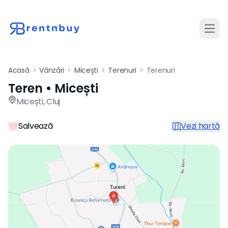
Desch
Acasă
>
Vânzări
>
Micești
>
Terenuri
>
Terenuri
Teren • Micești
Teren de vânzare în Micești 
Micești
,
Cluj
Salvează
Vezi hartă