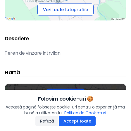
Vezi toate fotografiile
Descriere
Teren de vinzare intrvilan
Hartă
Vezi pe hartă
Folosim cookie-uri 🍪
Preț
Această pagină folosește cookie-uri pentru o experiență mai
456.000
€
bună a utilizatorului.
Politica de Cookie-uri
Aplică
.
Refuză
Accept toate
Detalii anunț
Disponibilitate
:
17.03.2026