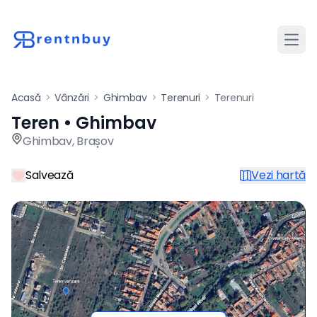
Desch
Acasă
>
Vânzări
>
Ghimbav
>
Terenuri
>
Terenuri
Teren • Ghimbav
Teren de vânzare în Ghimbav
Ghimbav
,
Brașov
Salvează
Vezi hartă