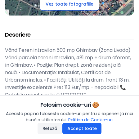
Vezi toate fotografiile
Descriere
Vând Teren intravilan 500 mp Ghimbav (Zona Livada)
Vând parcelă teren intravilan, 481 mp + drum aferent,
în Ghimbav. • Poziție: Plan drept, zonă rezidențială
nouă. • Documentație: Intabulat, Certificat de
Urbanism inclus. • Facilități: Utilități la drum, front 13 m.
Investiție excelentă! Pret 113 Eur/mp - negociabil 📞
Detalii în privat sau la: 07**********
Folosim cookie-uri 🍪
Preț
Această pagină folosește cookie-uri pentru o experiență mai
Hartă
113
€
bună a utilizatorului.
Politica de Cookie-uri
Aplică
.
Refuză
Accept toate
Disponibilitate
:
21.01.2026