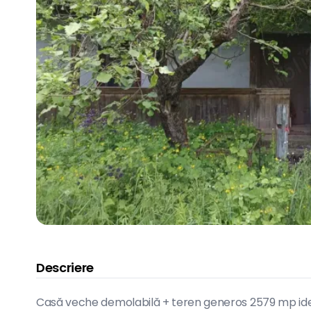
Descriere
Casă veche demolabilă + teren generos 2579 mp ideal