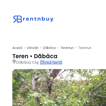
Acasă
>
Vânzări
>
Dăbâca
>
Terenuri
>
Terenuri
Teren • Dăbâca
Teren de vânzare î
Dăbâca
,
Cluj
Vezi hartă