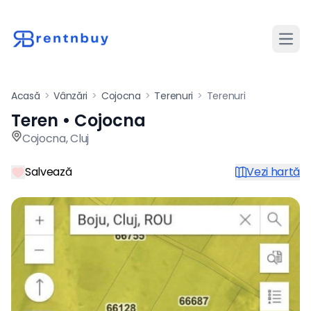
Desch
Acasă
>
Vânzări
>
Cojocna
>
Terenuri
>
Terenuri
Teren • Cojocna
Teren de vânzare în Cojocna
Cojocna
,
Cluj
Salvează
Vezi hartă