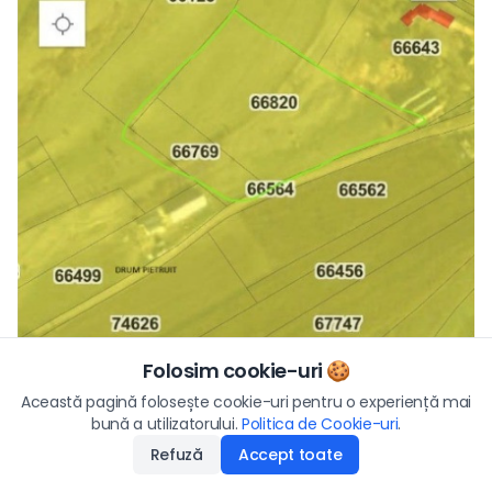
Folosim cookie-uri 🍪
Preț
Această pagină folosește cookie-uri pentru o experiență mai
104.400
€
bună a utilizatorului.
Politica de Cookie-uri
Aplică
.
Refuză
Accept toate
Disponibilitate
:
29.01.2026
Vezi toate fotografiile