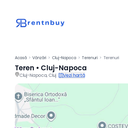
Acasă
>
Vânzări
>
Cluj-Napoca
>
Terenuri
>
Terenuri
Teren • Cluj-Napoca
Teren de vânzare î
Cluj-Napoca
,
Cluj
Vezi hartă