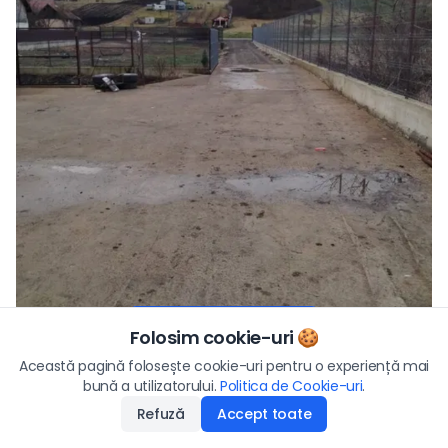
Vezi toate fotografiile
Folosim cookie-uri 🍪
Preț
Această pagină folosește cookie-uri pentru o experiență mai
35
€
bună a utilizatorului.
Politica de Cookie-uri
Aplică
.
Refuză
Accept toate
Disponibilitate
:
16.01.2026
Descriere