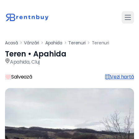
Desch
Acasă
>
Vânzări
>
Apahida
>
Terenuri
>
Terenuri
Teren • Apahida
Teren de vânzare în Apahida
Apahida
,
Cluj
Salvează
Vezi hartă