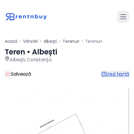
Desch
Acasă
>
Vânzări
>
Albești
>
Terenuri
>
Terenuri
Teren • Albești
Teren de vânzare în Albești p
Albești
,
Constanța
Salvează
Vezi hartă