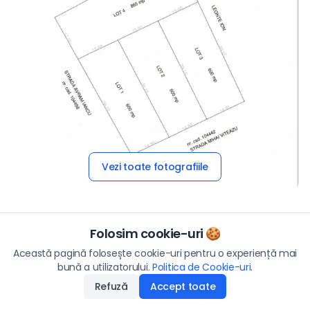
Vezi toate fotografiile
Folosim cookie-uri 🍪
Descriere
Preț
Această pagină folosește cookie-uri pentru o experiență mai
15.000
€
bună a utilizatorului.
Politica de Cookie-uri
Aplică
.
Se vinde teren intravilan in sat Arsa comuna Albești trei
loturi de 600mp,15000 euro lotul.
Refuză
Accept toate
Disponibilitate
:
21.05.2026