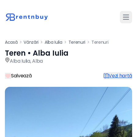
Desch
Acasă
>
Vânzări
>
Alba Iulia
>
Terenuri
>
Terenuri
Teren • Alba Iulia
Teren de vânzare în Alba Iuli
Alba Iulia
,
Alba
Salvează
Vezi hartă