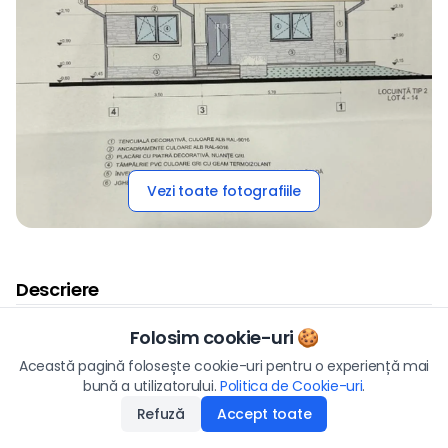
Vezi toate fotografiile
Descriere
Folosim cookie-uri 🍪
Se vinde Casa Parter Bra?ov Zona Rezidentiala
Preț
Această pagină folosește cookie-uri pentru o experiență mai
198.000
€
bună a utilizatorului.
Politica de Cookie-uri
Aplică
.
Hartă
Refuză
Accept toate
Disponibilitate
:
17.02.2026