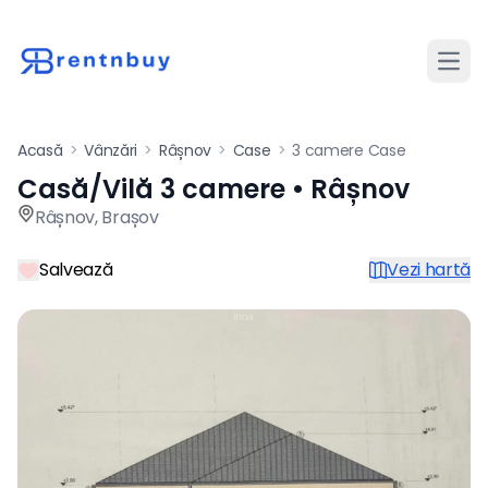
Desch
Acasă
>
Vânzări
>
Râșnov
>
Case
>
3 camere Case
Casă/Vilă 3 camere • Râșnov
Casă / vilă de vânzare cu 3
Râșnov
,
Brașov
Salvează
Vezi hartă