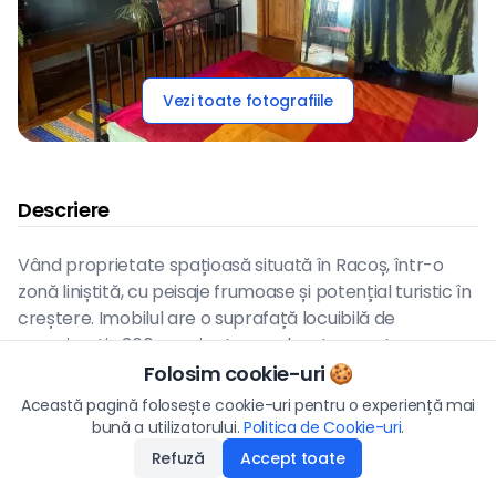
Vezi toate fotografiile
Descriere
Vând proprietate spațioasă situată în Racoș, într-o
zonă liniștită, cu peisaje frumoase și potențial turistic în
creștere. Imobilul are o suprafață locuibilă de
aproximativ 360 mp și este amplasat pe un teren
generos de 2.800 mp, ideal pentru grădină, relaxare
Folosim cookie-uri 🍪
Preț
sau dezvoltări viitoare.Casa este compusă din 4
Această pagină folosește cookie-uri pentru o experiență mai
77.000
€
camere, 2 bucătării și o baie, la care se adaugă anexe
bună a utilizatorului.
Politica de Cookie-uri
Aplică
.
gospodărești (șură, grajduri și spații de depozitare).
Refuză
Accept toate
Disponibilitate
:
07.05.2026
Proprietatea beneficiază de instalație electrică