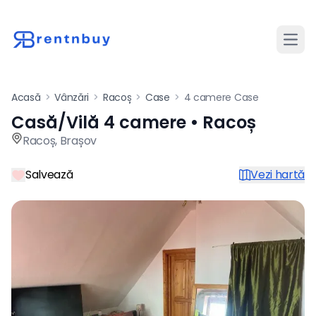
Desch
Acasă
>
Vânzări
>
Racoș
>
Case
>
4 camere Case
Casă/Vilă 4 camere • Racoș
Casă / vilă de vânzare cu 4
Racoș
,
Brașov
Salvează
Vezi hartă