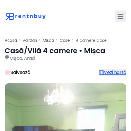
Desch
Acasă
>
Vânzări
>
Mișca
>
Case
>
4 camere Case
Casă/Vilă 4 camere • Mișca
Casă / vilă de vânzare cu 4
Mișca
,
Arad
Salvează
Vezi hartă