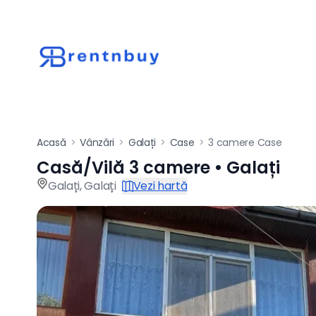
Acasă
>
Vânzări
>
Galați
>
Case
>
3 camere Case
Casă/Vilă 3 camere • Galați
Casă / vilă de vânz
Galați
,
Galați
Vezi hartă