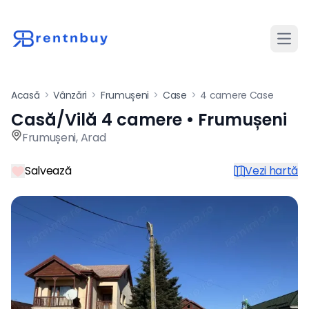
Desch
Acasă
>
Vânzări
>
Frumușeni
>
Case
>
4 camere Case
Casă/Vilă 4 camere • Frumușeni
Casă / vilă de vânzare cu 4
Frumușeni
,
Arad
Salvează
Vezi hartă