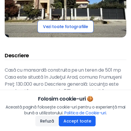
Vezi toate fotografiile
Descriere
Casă cu mansardă construita pe un teren de 501 mp
Casa este situată în Judeţul Arad, comuna Frumuşeni
Preț: 130.000 euro Descriere generală: Locuința este
amplasată pe un teren de 501 mp, construită pe
structură de 10x10 metri Dotări și facilități: -Încălzire în
Folosim cookie-uri 🍪
Preț
pardoseală -Racordată la apă -Racordată la prister -
Această pagină folosește cookie-uri pentru o experiență mai
140.000
€
Racordată la curent trifazic -Reția de gaz la strada -
bună a utilizatorului.
Politica de Cookie-uri
Aplică
.
Casa este izolată termic cu ampora de 10 cm
Refuză
Accept toate
Disponibilitate
:
23.06.2026
Compartimentare interioară: Parter: Bucătărie de