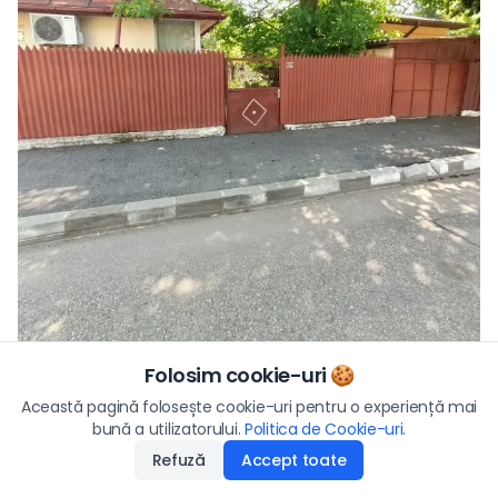
Vezi toate fotografiile
Folosim cookie-uri 🍪
Preț
Această pagină folosește cookie-uri pentru o experiență mai
435.000
€
bună a utilizatorului.
Politica de Cookie-uri
Aplică
.
Refuză
Accept toate
Disponibilitate
:
09.06.2026
Descriere