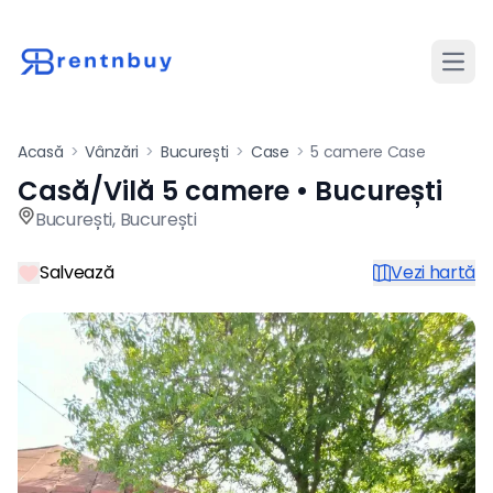
Desch
Acasă
>
Vânzări
>
București
>
Case
>
5 camere Case
Casă/Vilă 5 camere • București
Casă / vilă de vânzare cu 5 
București
,
București
Salvează
Vezi hartă