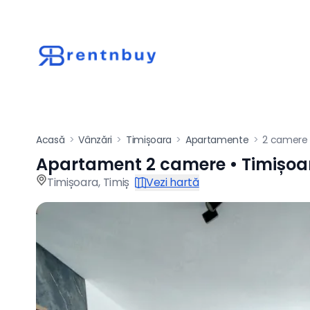
Acasă
>
Vânzări
>
Timișoara
>
Apartamente
>
2 camere
Apartament 2 camere • Timișoa
Apartament de vânz
Timișoara
,
Timiș
Vezi hartă