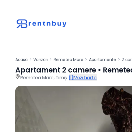
Acasă
>
Vânzări
>
Remetea Mare
>
Apartamente
>
2 ca
Apartament 2 camere • Remete
Apartament de vân
Remetea Mare
,
Timiș
Vezi hartă