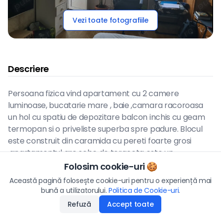
Vezi toate fotografiile
Descriere
Persoana fizica vind apartament cu 2 camere
luminoase, bucatarie mare , baie ,camara racoroasa
un hol cu spatiu de depozitare balcon inchis cu geam
termopan si o priveliste superba spre padure. Blocul
este construit din caramida cu pereti foarte grosi
,apartamentul are sobe de teracota este un
apartament calduros fiind pozitionat la et.1 Avem si o
Folosim cookie-uri 🍪
Preț
lemnarie pentru lemne detinuta cu acte. Blocul este
Această pagină folosește cookie-uri pentru o experiență mai
43.000
€
unul retras spre padure cu doar 2 apartamente pe
bună a utilizatorului.
Politica de Cookie-uri
Aplică
.
etaj si bloc cu doar2 etaje ,este foarte mare liniste in
Refuză
Accept toate
Disponibilitate
:
13.01.2026
bloc ,Zona blocurilor este o zona centrala a satului