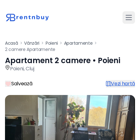
Desch
Acasă
>
Vânzări
>
Poieni
>
Apartamente
>
2 camere Apartamente
Apartament 2 camere • Poieni
Apartament de vânzare cu 2 
Poieni
,
Cluj
Salvează
Vezi hartă