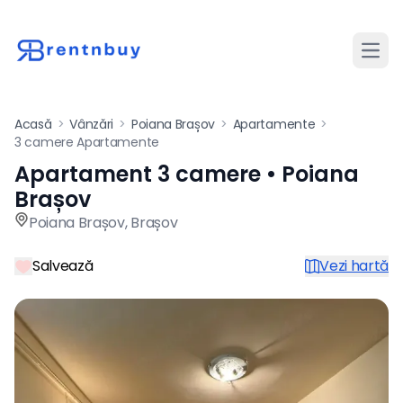
Desch
Acasă
>
Vânzări
>
Poiana Brașov
>
Apartamente
>
3 camere Apartamente
Apartament 3 camere • Poiana
Apartament de vânzare cu 3
Brașov
Poiana Brașov
,
Brașov
Salvează
Vezi hartă