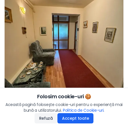
Folosim cookie-uri 🍪
Preț
Această pagină folosește cookie-uri pentru o experiență mai
88.000
€
Vezi toate fotografiile
bună a utilizatorului.
Politica de Cookie-uri
Aplică
.
Refuză
Accept toate
Disponibilitate
:
25.05.2026