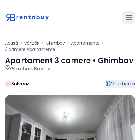
Desch
Acasă
>
Vânzări
>
Ghimbav
>
Apartamente
>
3 camere Apartamente
Apartament 3 camere • Ghimbav
Apartament de vânzare cu 3
Ghimbav
,
Brașov
Salvează
Vezi hartă