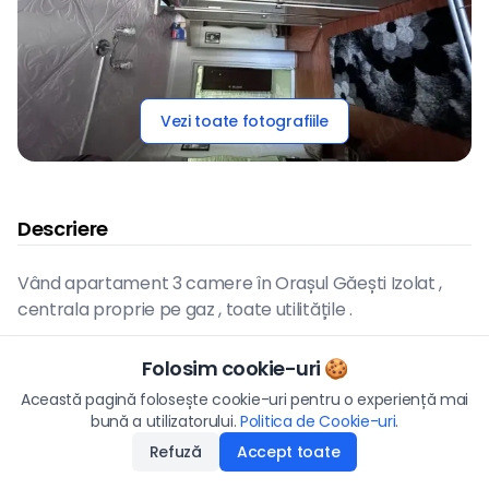
Vezi toate fotografiile
Descriere
Vând apartament 3 camere în Orașul Găești Izolat ,
centrala proprie pe gaz , toate utilitățile .
Folosim cookie-uri 🍪
Hartă
Preț
Această pagină folosește cookie-uri pentru o experiență mai
45.000
€
bună a utilizatorului.
Politica de Cookie-uri
Aplică
.
Refuză
Accept toate
Disponibilitate
:
20.05.2026
Vezi pe hartă