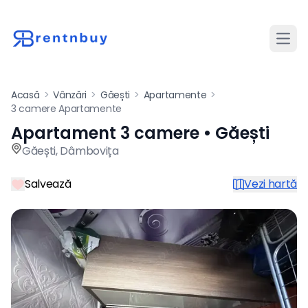
Desch
Acasă
>
Vânzări
>
Găești
>
Apartamente
>
3 camere Apartamente
Apartament 3 camere • Găești
Apartament de vânzare cu 3
Găești
,
Dâmbovița
Salvează
Vezi hartă