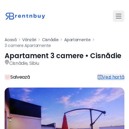
Desch
Acasă
>
Vânzări
>
Cisnădie
>
Apartamente
>
3 camere Apartamente
Apartament 3 camere • Cisnădie
Apartament de vânzare cu 3
Cisnădie
,
Sibiu
Salvează
Vezi hartă