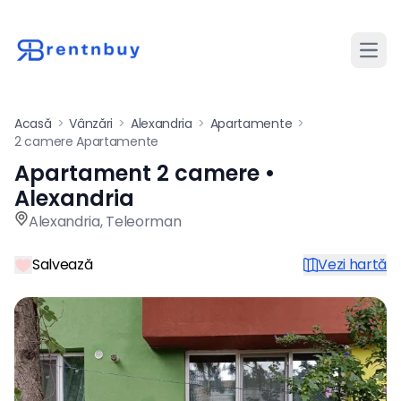
Desch
Acasă
>
Vânzări
>
Alexandria
>
Apartamente
>
2 camere Apartamente
Apartament 2 camere •
Apartament de vânzare cu 2
Alexandria
Alexandria
,
Teleorman
Salvează
Vezi hartă