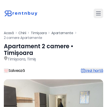
Desch
Acasă
>
Chirii
>
Timișoara
>
Apartamente
>
2 camere Apartamente
Apartament 2 camere •
Apartament de închiriat cu 
Timișoara
Timișoara
,
Timiș
Salvează
Vezi hartă