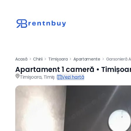
Acasă
>
Chirii
>
Timișoara
>
Apartamente
>
Garsonieră 
Apartament 1 cameră • Timișoa
Apartament de înch
Timișoara
,
Timiș
Vezi hartă