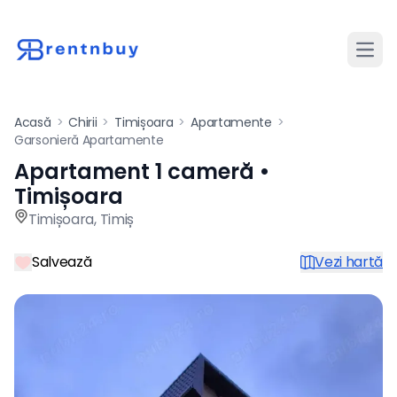
Desch
Acasă
>
Chirii
>
Timișoara
>
Apartamente
>
Garsonieră Apartamente
Apartament 1 cameră •
Apartament de închiriat cu 1
Timișoara
Timișoara
,
Timiș
Salvează
Vezi hartă