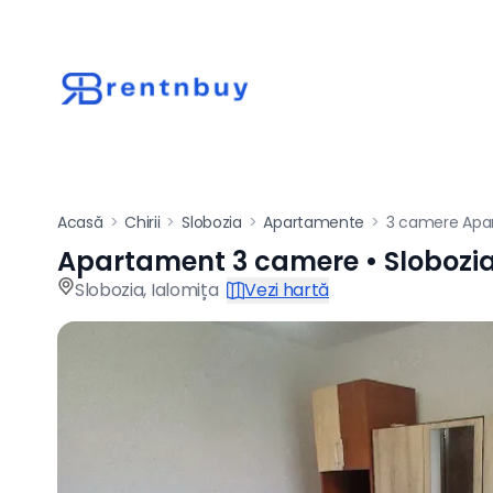
Acasă
>
Chirii
>
Slobozia
>
Apartamente
>
3 camere Apa
Apartament 3 camere • Slobozi
Apartament de închi
Slobozia
,
Ialomița
Vezi hartă