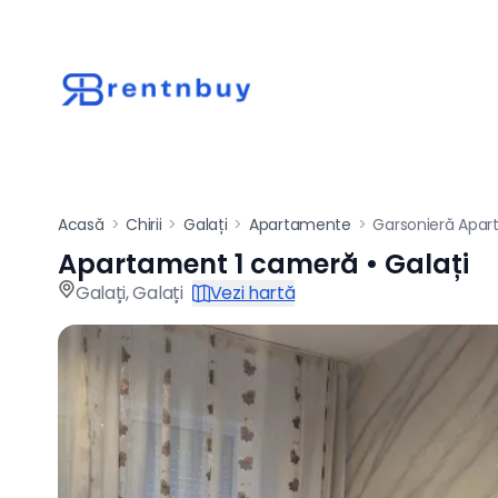
Acasă
>
Chirii
>
Galați
>
Apartamente
>
Garsonieră Apa
Apartament 1 cameră • Galați
Apartament de închi
Galați
,
Galați
Vezi hartă