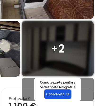
+
2
Conectează-te pentru a
vedea toate fotografiile
Conectează-te
Preț pe lună