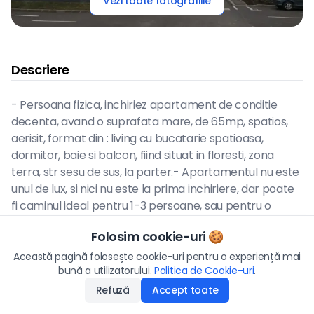
Vezi toate fotografiile
Descriere
- Persoana fizica, inchiriez apartament de conditie
decenta, avand o suprafata mare, de 65mp, spatios,
aerisit, format din : living cu bucatarie spatioasa,
dormitor, baie si balcon, fiind situat in floresti, zona
terra, str sesu de sus, la parter.- Apartamentul nu este
unul de lux, si nici nu este la prima inchiriere, dar poate
fi caminul ideal pentru 1-3 persoane, sau pentru o
familie decenta, curata, stabila si serioasa, cu un job
Folosim cookie-uri 🍪
justificabil.- Chirie : 350 euro- Garantie : 350 euro- Fara
Preț/lună
agenti agentii imobiliare.- Disponibil pentru o perioada
Această pagină folosește cookie-uri pentru o experiență mai
350
€
bună a utilizatorului.
Politica de Cookie-uri
Aplică
.
minima de 12 luni.
Refuză
Accept toate
Disponibilitate
:
12.05.2026