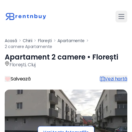
Desch
Acasă
>
Chirii
>
Florești
>
Apartamente
>
2 camere Apartamente
Apartament 2 camere • Florești
Apartament de închiriat cu 2
Florești
,
Cluj
Salvează
Vezi hartă