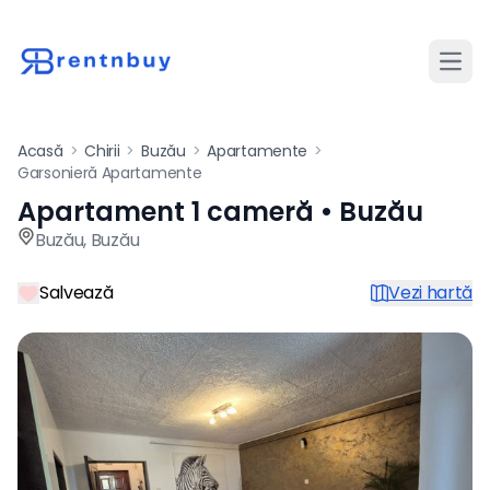
Desch
Acasă
>
Chirii
>
Buzău
>
Apartamente
>
Garsonieră Apartamente
Apartament 1 cameră • Buzău
Apartament de închiriat cu 
Buzău
,
Buzău
Salvează
Vezi hartă